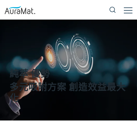
Skip
to
content
純萃材料 AuraMat.
純萃 優勢
多元吸附方案 創造效益最大
化