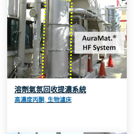
溶劑氣氛回收提濃系統
了解更多
高濃度丙酮, 生物濾床