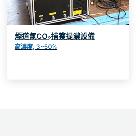
煙道氣CO
捕獲提濃設備
了解更多
2
高濃度, 3~50%